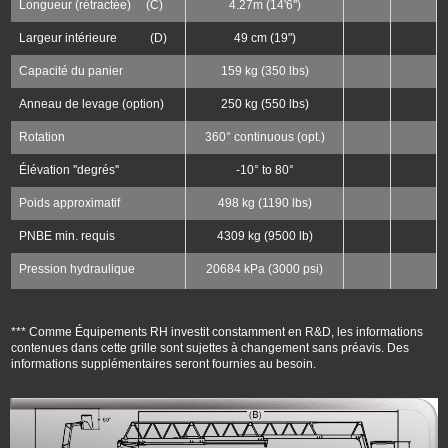
Longueur (rétractée) (C)
4.27m (14'6'')
Largeur intérieure (D)
49 cm (19")
Capacité du panier
159 kg (350 lbs)
Anneau de levage (option)
250 kg (550 lbs)
Rotation
360° continuous (opt.)
Élévation ''degrés''
-10° to 80°
Poids approximatif
498 kg (1190 lbs)
PNBE min. requis
4309 kg (9500 lb)
Pression hydraulique
20684 kPa (3000 psi)
*** Comme Équipements RH investit constamment en R&D, les informations
contenues dans cette grille sont sujettes à changement sans préavis. Des
informations supplémentaires seront fournies au besoin.